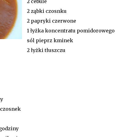
2 cebule
2 ząbki czosnku
2 papryki czerwone
1 łyżka koncentratu pomidorowego
sól pieprz kminek
2 łyżki tłuszczu
y
 czosnek
 godziny