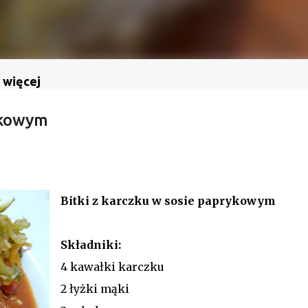
 więcej
ykowym
Bitki z karczku w sosie paprykowym
Składniki:
4 kawałki karczku
2 łyżki mąki