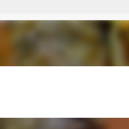
Przejdź do głównej zawartości