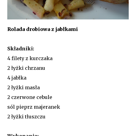
Rolada drobiowa z jabłkami
Składniki:
4 filety z kurczaka
2 łyżki chrzanu
4 jabłka
2 łyżki masła
2 czerwone cebule
sól pieprz majeranek
2 łyżki tłuszczu
Wykonanie: