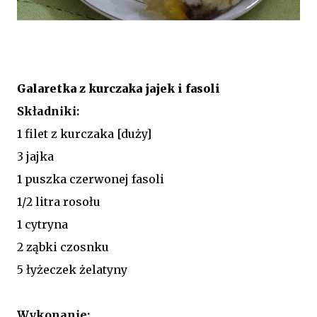
Galaretka z kurczaka jajek i fasoli
Składniki:
1 filet z kurczaka [duży]
3 jajka
1 puszka czerwonej fasoli
1/2 litra rosołu
1 cytryna
2 ząbki czosnku
5 łyżeczek żelatyny
Wykonanie: