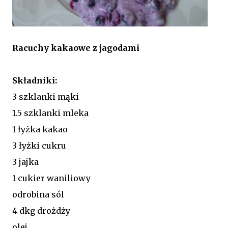
Racuchy kakaowe z jagodami
Składniki:
3 szklanki mąki
1.5 szklanki mleka
1 łyżka kakao
3 łyżki cukru
3 jajka
1 cukier waniliowy
odrobina sól
4 dkg drożdży
olej