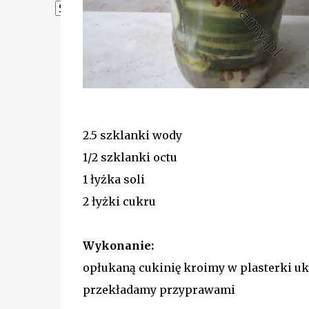
Powered by
Translate
2.5 szklanki wody
1/2 szklanki octu
1 łyżka soli
2 łyżki cukru
Wykonanie:
opłukaną cukinię kroimy w plasterki uk
przekładamy przyprawami