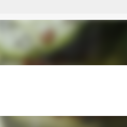
Przejdź do głównej zawartości