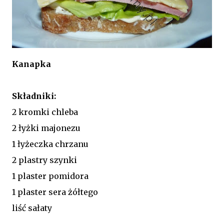
Kanapka
Składniki:
2 kromki chleba
2 łyżki majonezu
1 łyżeczka chrzanu
2 plastry szynki
1 plaster pomidora
1 plaster sera żółtego
liść sałaty