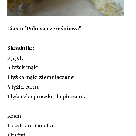
Ciasto "Pokusa czereśniowa"
Składniki:
5 jajek
6 łyżek mąki
1 łyżka mąki ziemniaczanej
4 łyżki cukru
1 łyżeczka proszku do pieczenia
Krem
1.5 szklanki mleka
1 budyń