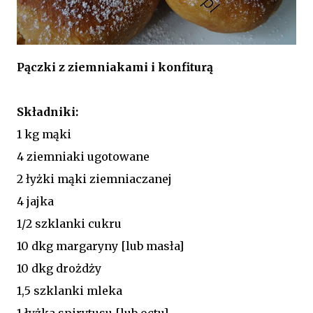
Pączki z ziemniakami i konfiturą
Składniki:
1 kg mąki
4 ziemniaki ugotowane
2 łyżki mąki ziemniaczanej
4 jajka
1/2 szklanki cukru
10 dkg margaryny [lub masła]
10 dkg drożdży
1,5 szklanki mleka
1 łyżka spirytusu [lub octu]