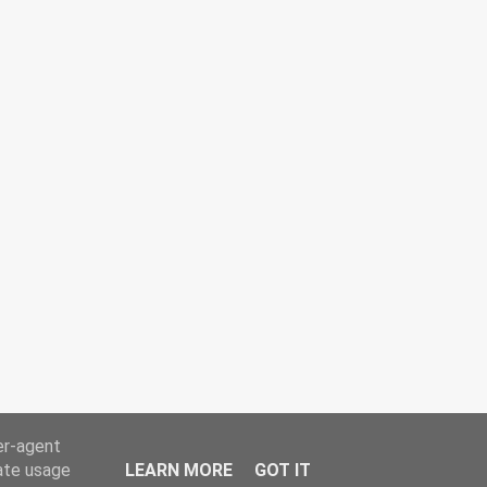
er-agent
rate usage
LEARN MORE
GOT IT