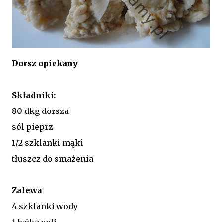
Dorsz opiekany
Składniki:
80 dkg dorsza
sól pieprz
1/2 szklanki mąki
tłuszcz do smażenia
Zalewa
4 szklanki wody
1 łyżka soli