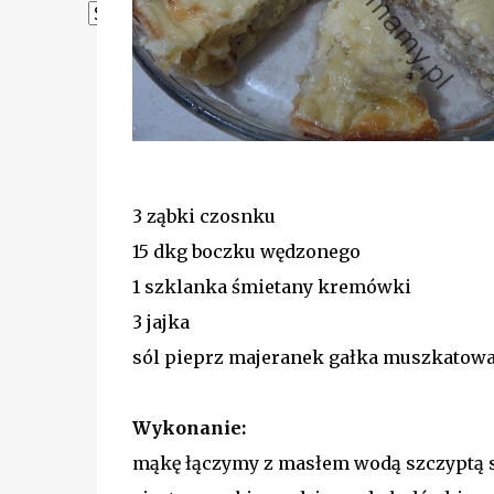
Powered by
Translate
3 ząbki czosnku
15 dkg boczku wędzonego
1 szklanka śmietany kremówki
3 jajka
sól pieprz majeranek gałka muszkatow
Wykonanie:
mąkę łączymy z masłem wodą szczyptą s