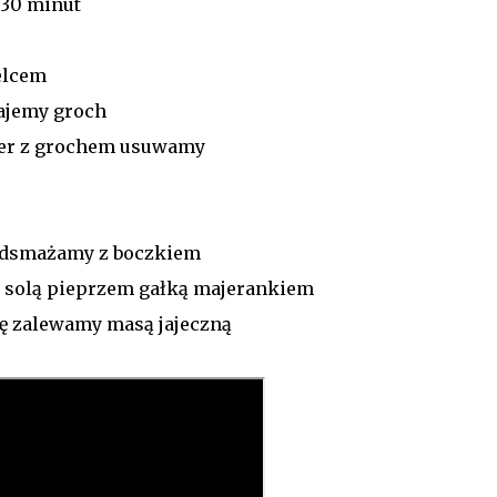
 30 minut
elcem
dajemy groch
pier z grochem usuwamy
podsmażamy z boczkiem
 solą pieprzem gałką majerankiem
ę zalewamy masą jajeczną