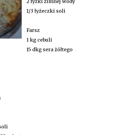
2 łyżki zimnej wody
1/3 łyżeczki soli
Farsz
1 kg cebuli
15 dkg sera żółtego
a
oli