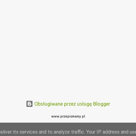
Obsługiwane przez usługę Blogger
www.przepismamy.pl
liver its services and to analyze traffic. Your IP address and us