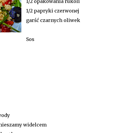
1/2 opakowania rukoli
1/2 papryki czerwonej
garść czarnych oliwek
Sos
wody
 mieszamy widelcem