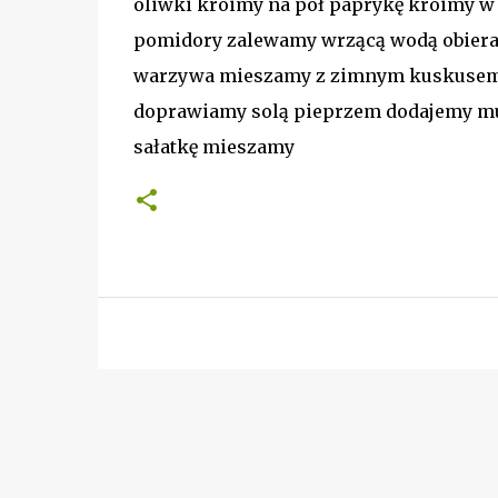
oliwki kroimy na pół paprykę kroimy w
pomidory zalewamy wrzącą wodą obiera
warzywa mieszamy z zimnym kuskuse
doprawiamy solą pieprzem dodajemy mu
sałatkę mieszamy