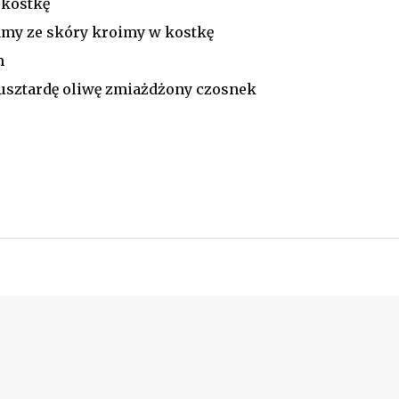
 kostkę
my ze skóry kroimy w kostkę
m
sztardę oliwę zmiażdżony czosnek