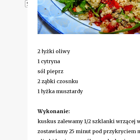
Powered by
Translate
2 łyżki oliwy
1 cytryna
sól pieprz
2 ząbki czosnku
1 łyżka musztardy
Wykonanie:
kuskus zalewamy 1/2 szklanki wrzącej 
zostawiamy 25 minut pod przykryciem