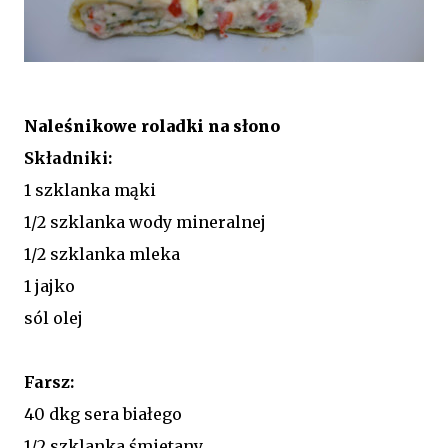
Naleśnikowe roladki na słono
Składniki:
1 szklanka mąki
1/2 szklanka wody mineralnej
1/2 szklanka mleka
1 jajko
sól olej
Farsz:
40 dkg sera białego
1/2 szklanka śmietany