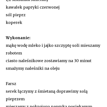
kawałek papryki czerwonej
sól pieprz
koperek
Wykonanie:
mąkę wodę mleko i jajko szczyptę soli mieszamy
robotem
ciasto naleśnikowe zostawiamy na 30 minut
smażymy naleśniki na oleju
Farsz
serek łączymy z śmietaną doprawimy solą
pieprzem
mieszamy z pokrojoną papryką posiekanym