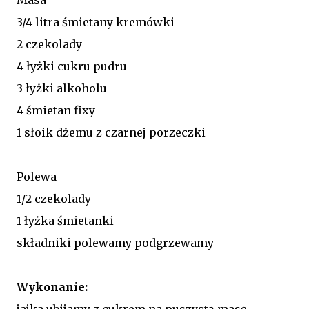
3/4 litra śmietany kremówki
2 czekolady
4 łyżki cukru pudru
3 łyżki alkoholu
4 śmietan fixy
1 słoik dżemu z czarnej porzeczki
Polewa
1/2 czekolady
1 łyżka śmietanki
składniki polewamy podgrzewamy
Wykonanie:
jajka ubijamy z cukrem na puszystą masę