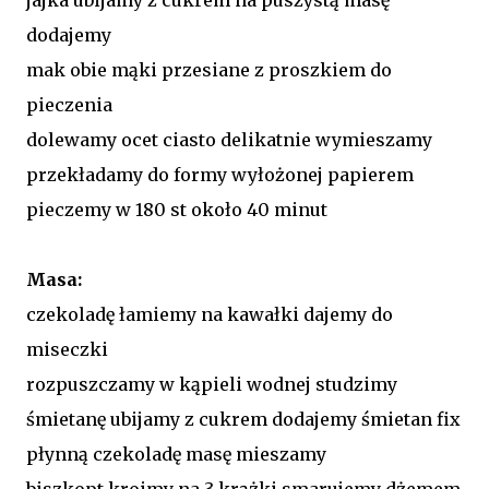
dodajemy
mak obie mąki przesiane z proszkiem do
pieczenia
dolewamy ocet ciasto delikatnie wymieszamy
przekładamy do formy wyłożonej papierem
pieczemy w 180 st około 40 minut
Masa:
czekoladę łamiemy na kawałki dajemy do
miseczki
rozpuszczamy w kąpieli wodnej studzimy
śmietanę ubijamy z cukrem dodajemy śmietan fix
płynną czekoladę masę mieszamy
biszkopt kroimy na 3 krążki smarujemy dżemem