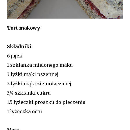
Tort makowy
Składniki:
6 jajek
1 szklanka mielonego maku
3 łyżki mąki pszennej
2 łyżki mąki ziemniaczanej
3/4 szklanki cukru
1.5 łyżeczki proszku do pieczenia
1 łyżeczka octu
Masa