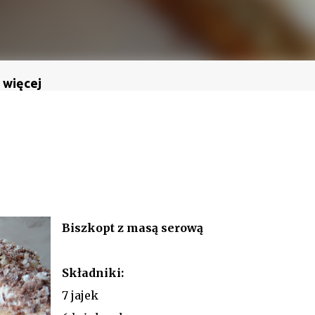
 więcej
Biszkopt z masą serową
Składniki:
7 jajek