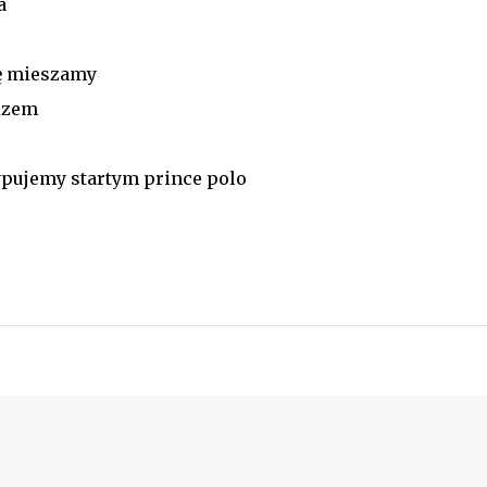
a
ę mieszamy
nczem
pujemy startym prince polo