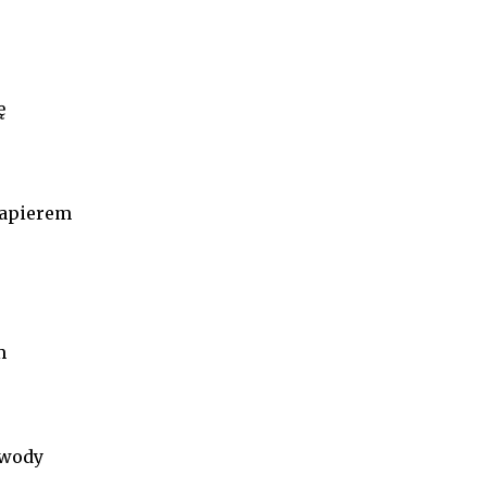
ę
papierem
m
j wody