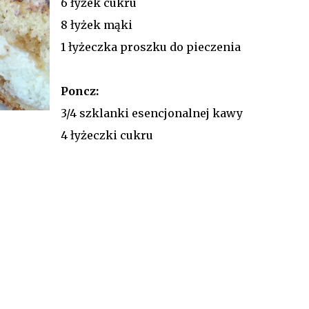
6 łyżek cukru
8 łyżek mąki
1 łyżeczka proszku do pieczenia
Poncz:
3/4 szklanki esencjonalnej kawy
4 łyżeczki cukru