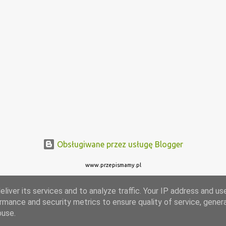
Obsługiwane przez usługę Blogger
www.przepismamy.pl
liver its services and to analyze traffic. Your IP address and us
rmance and security metrics to ensure quality of service, gene
buse.