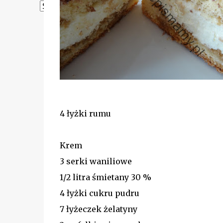
Powered by
Translate
4 łyżki rumu
Krem
3 serki waniliowe
1/2 litra śmietany 30 %
4 łyżki cukru pudru
7 łyżeczek żelatyny