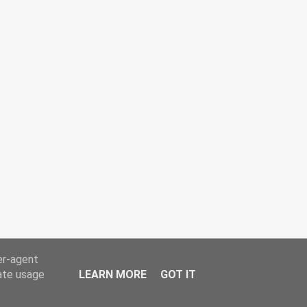
er-agent
rate usage
LEARN MORE
GOT IT