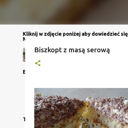
Kliknij w zdjęcie poniżej aby dowiedzieć się
Mój kanał na YouTube
Biszkopt z masą serową
Etykiety
Translate