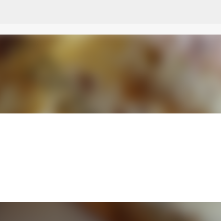
Przejdź do głównej zawartości