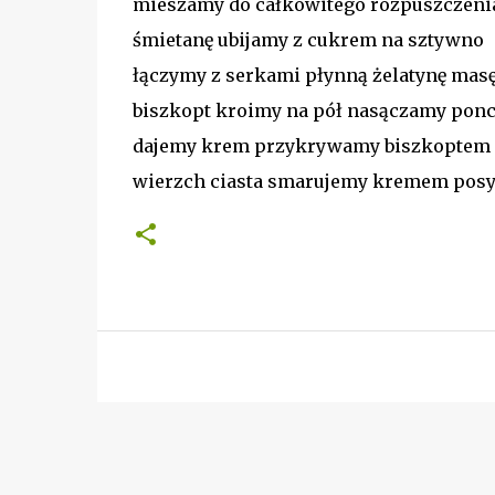
mieszamy do całkowitego rozpuszczeni
śmietanę ubijamy z cukrem na sztywno
łączymy z serkami płynną żelatynę mas
biszkopt kroimy na pół nasączamy po
dajemy krem przykrywamy biszkoptem
wierzch ciasta smarujemy kremem posy