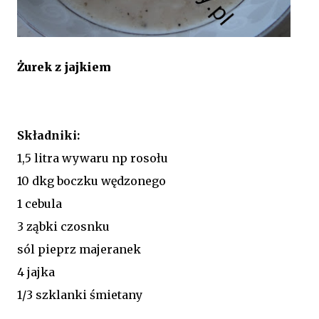
Żurek z jajkiem
Składniki:
1,5 litra wywaru np rosołu
10 dkg boczku wędzonego
1 cebula
3 ząbki czosnku
sól pieprz majeranek
4 jajka
1/3 szklanki śmietany