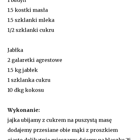
1.5 kostki masła
1.5 szklanki mleka
1/2 szklanki cukru
Jabłka
2 galaretki agrestowe
1.5 kg jabłek
1 szklanka cukru
10 dkg kokosu
Wykonanie:
jajka ubijamy z cukrem na puszystą masę
dodajemy przesiane obie mąki z proszkiem
ciasto delikatnie mieszamy dajemy na blaszkę 25