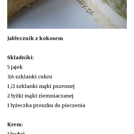
Jabłecznik z kokosem
Składniki:
5 jajek
3/4 szklanki cukru
1 /2 szklanki mąki pszennej
2 łyżki mąki ziemniaczanej
1 łyżeczka proszku do pieczenia
Krem:
1 budyń