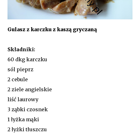
Gulasz z karczku z kaszą gryczaną
Składniki:
60 dkg karczku
sól pieprz
2 cebule
2 ziele angielskie
liść laurowy
3 ząbki czosnek
1 łyżka mąki
2 łyżki tłuszczu