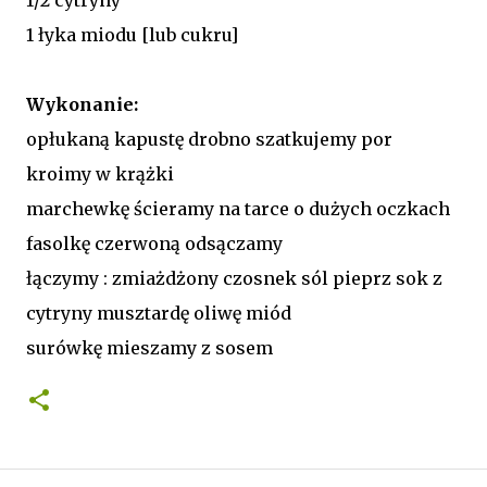
1 łyka miodu [lub cukru]
Wykonanie:
opłukaną kapustę drobno szatkujemy por
kroimy w krążki
marchewkę ścieramy na tarce o dużych oczkach
fasolkę czerwoną odsączamy
łączymy : zmiażdżony czosnek sól pieprz sok z
cytryny musztardę oliwę miód
surówkę mieszamy z sosem