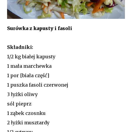
Surówka z kapusty i fasoli
Składniki:
1/2 kg białej kapusty
1 mała marchewka
1 por [biała część]
1 puszka fasoli czerwonej
3 łyżki oliwy
sól pieprz
1 ząbek czosnku
2 łyżki musztardy
1/2 cytryny