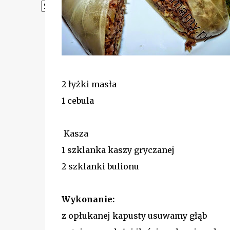
Powered by
Translate
2 łyżki masła
1 cebula
Kasza
1 szklanka kaszy gryczanej
2 szklanki bulionu
Wykonanie:
z opłukanej kapusty usuwamy głąb