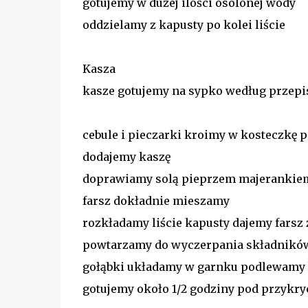
gotujemy w dużej ilości osolonej wody
oddzielamy z kapusty po kolei liście
Kasza
kasze gotujemy na sypko według przep
cebule i pieczarki kroimy w kosteczk
dodajemy kaszę
doprawiamy solą pieprzem majeranki
farsz dokładnie mieszamy
rozkładamy liście kapusty dajemy farsz
powtarzamy do wyczerpania składnikó
gołąbki układamy w garnku podlewamy
gotujemy około 1/2 godziny pod przykr