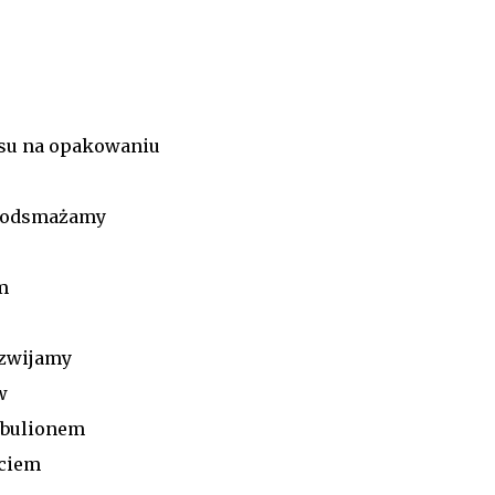
isu na opakowaniu
ę podsmażamy
em
 zwijamy
w
 bulionem
yciem