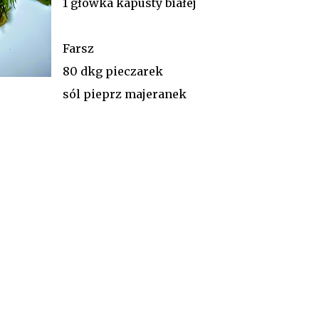
1 główka kapusty białej
Farsz
80 dkg pieczarek
sól pieprz majeranek