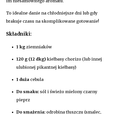
im niesamowitego aromatu.
To idealne danie na chłodniejsze dni lub gdy
brakuje czasu na skomplikowane gotowanie!
Składniki:
1 kg
ziemniaków
120 g (12 dkg)
kiełbasy chorizo (lub innej
ulubionej pikantnej kiełbasy)
1 duża
cebula
Do smaku:
sól i świeżo mielony czarny
pieprz
Do smażenia:
odrobina tłuszczu (smalec,