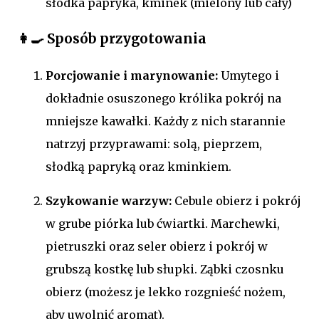
słodka papryka, kminek (mielony lub cały)
👩‍🍳 Sposób przygotowania
Porcjowanie i marynowanie:
Umytego i
dokładnie osuszonego królika pokrój na
mniejsze kawałki. Każdy z nich starannie
natrzyj przyprawami: solą, pieprzem,
słodką papryką oraz kminkiem.
Szykowanie warzyw:
Cebule obierz i pokrój
w grube piórka lub ćwiartki. Marchewki,
pietruszki oraz seler obierz i pokrój w
grubszą kostkę lub słupki. Ząbki czosnku
obierz (możesz je lekko rozgnieść nożem,
aby uwolnić aromat).