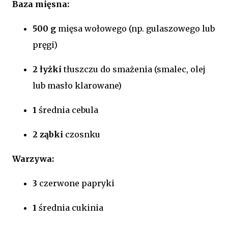
Baza mięsna:
500 g
mięsa wołowego (np. gulaszowego lub
pręgi)
2 łyżki
tłuszczu do smażenia (smalec, olej
lub masło klarowane)
1
średnia cebula
2 ząbki
czosnku
Warzywa:
3
czerwone papryki
1
średnia cukinia