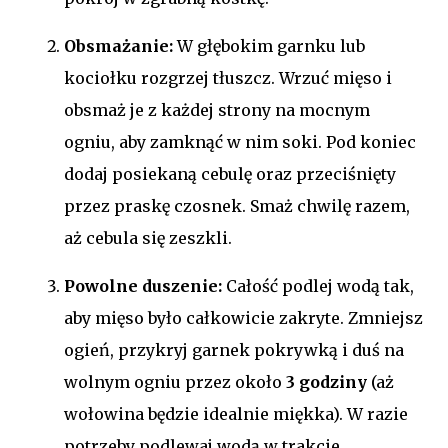
Obsmażanie:
W głębokim garnku lub
kociołku rozgrzej tłuszcz. Wrzuć mięso i
obsmaż je z każdej strony na mocnym
ogniu, aby zamknąć w nim soki. Pod koniec
dodaj posiekaną cebulę oraz przeciśnięty
przez praskę czosnek. Smaż chwilę razem,
aż cebula się zeszkli.
Powolne duszenie:
Całość podlej wodą tak,
aby mięso było całkowicie zakryte. Zmniejsz
ogień, przykryj garnek pokrywką i duś na
wolnym ogniu przez około
3 godziny
(aż
wołowina będzie idealnie miękka). W razie
potrzeby podlewaj wodą w trakcie.