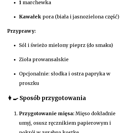
1
marchewka
Kawałek
pora (biała i jasnozielona część)
Przyprawy:
Sól i świeżo mielony pieprz (do smaku)
Zioła prowansalskie
Opcjonalnie: słodka i ostra papryka w
proszku
👩‍🍳 Sposób przygotowania
Przygotowanie mięsa:
Mięso dokładnie
umyj, osusz ręcznikiem papierowym i
pokrój w zgrabną kostkę.