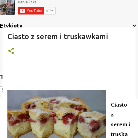
Etykiety
Ciasto z serem i truskawkami
Translate
Powered by
Translate
Ciasto
z
serem i
truska