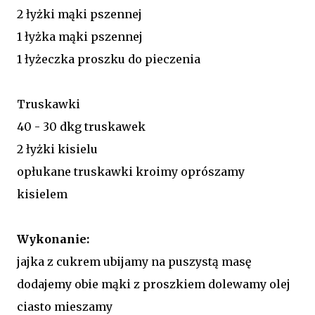
2 łyżki mąki pszennej
1 łyżka mąki pszennej
1 łyżeczka proszku do pieczenia
Truskawki
40 - 30 dkg truskawek
2 łyżki kisielu
opłukane truskawki kroimy oprószamy
kisielem
Wykonanie:
jajka z cukrem ubijamy na puszystą masę
dodajemy obie mąki z proszkiem dolewamy olej
ciasto mieszamy