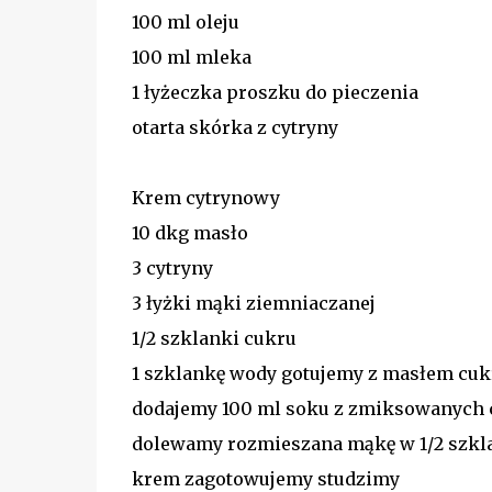
100 ml oleju
100 ml mleka
1 łyżeczka proszku do pieczenia
otarta skórka z cytryny
Krem cytrynowy
10 dkg masło
3 cytryny
3 łyżki mąki ziemniaczanej
1/2 szklanki cukru
1 szklankę wody gotujemy z masłem cu
dodajemy 100 ml soku z zmiksowanych 
dolewamy rozmieszana mąkę w 1/2 szk
krem zagotowujemy studzimy