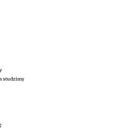
y
a studzimy
ę