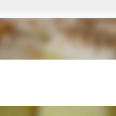
Przejdź do głównej zawartości