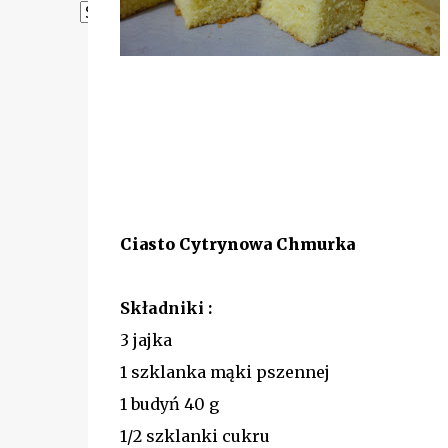
Powered by
Translate
Ciasto Cytrynowa Chmurka
Składniki :
3 jajka
1 szklanka mąki pszennej
1 budyń 40 g
1/2 szklanki cukru