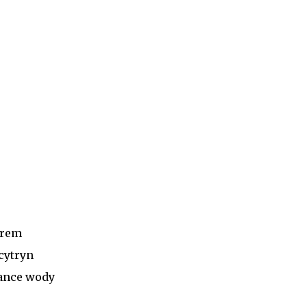
krem
cytryn
lance wody