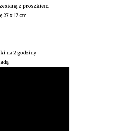
zesianą z proszkiem
 27 x 17 cm
ki na 2 godziny
ladą