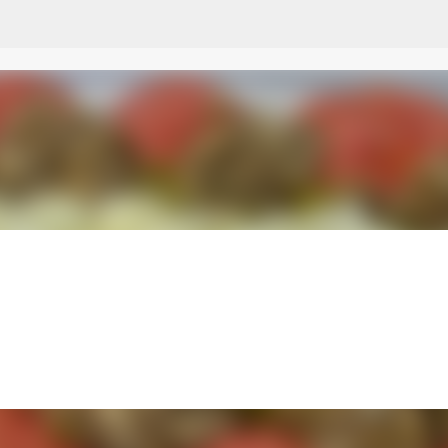
Przejdź do głównej zawartości