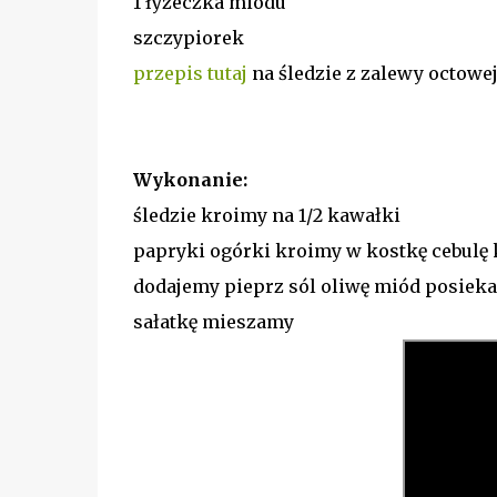
1 łyżeczka miodu
szczypiorek
przepis
tutaj
na śledzie z zalewy octowe
Wykonanie:
śledzie kroimy na 1/2 kawałki
papryki ogórki kroimy w kostkę cebulę
dodajemy pieprz sól oliwę miód posiek
sałatkę mieszamy