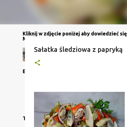
Kliknij w zdjęcie poniżej aby dowiedzieć się
Mój kanał na YouTube
Sałatka śledziowa z papryką
Etykiety
Translate