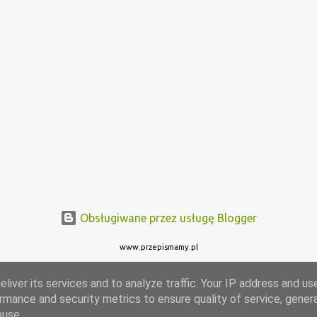
Obsługiwane przez usługę Blogger
www.przepismamy.pl
liver its services and to analyze traffic. Your IP address and us
rmance and security metrics to ensure quality of service, gene
buse.