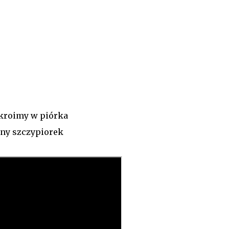
j
 kroimy w piórka
any szczypiorek