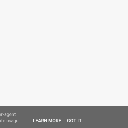
er-agent
rate usage
LEARN MORE
GOT IT