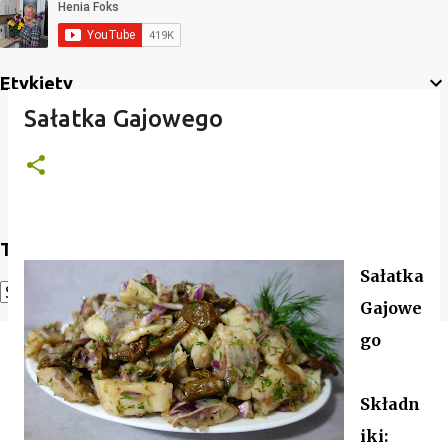
Etykiety
Sałatka Gajowego
Translate
Sałatka
Gajowe
Powered by
Translate
go
Składn
iki: