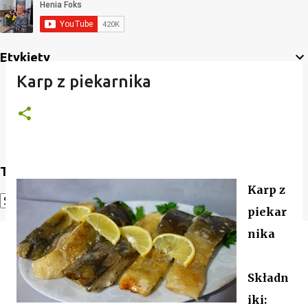
Etykiety
Karp z piekarnika
Translate
Karp z
piekar
Powered by
Translate
nika
Składn
iki: