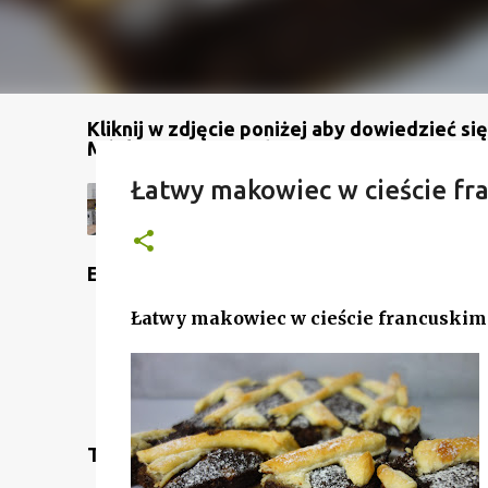
Kliknij w zdjęcie poniżej aby dowiedzieć się
Mój kanał na YouTube
Łatwy makowiec w cieście fr
Etykiety
Łatwy makowiec w cieście francuski
Translate