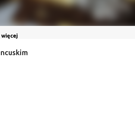
 więcej
ancuskim
m