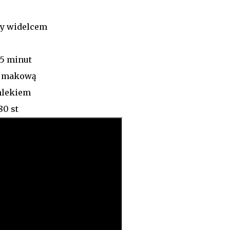
my widelcem
15 minut
ę makową
mlekiem
0 st