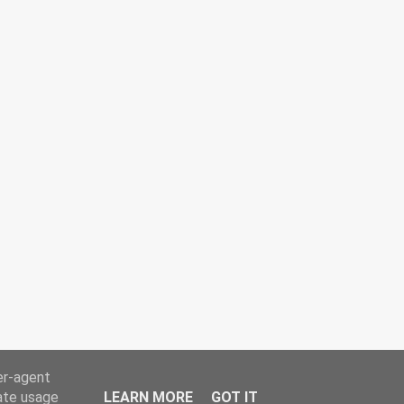
er-agent
rate usage
LEARN MORE
GOT IT