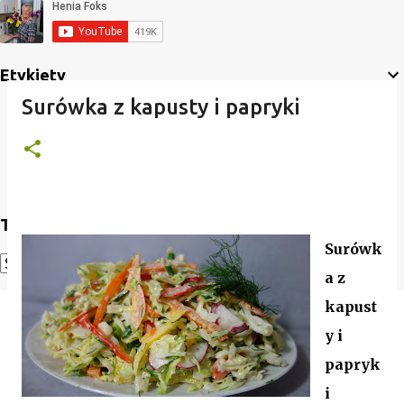
Etykiety
Surówka z kapusty i papryki
Translate
Surówk
a z
Powered by
Translate
kapust
y i
papryk
i