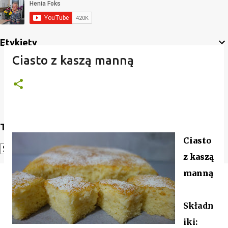
Etykiety
Ciasto z kaszą manną
Translate
Ciasto
z kaszą
Powered by
Translate
manną
Składn
iki: