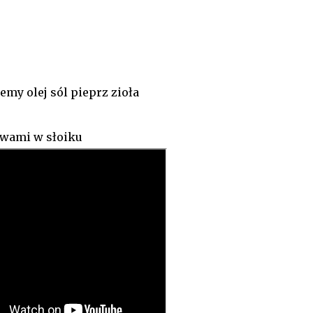
my olej sól pieprz zioła
twami w słoiku