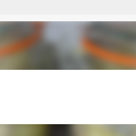
Przejdź do głównej zawartości