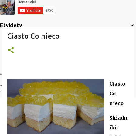
Etykiety
Ciasto Co nieco
Translate
Ciasto
Co
Powered by
Translate
nieco
Składn
iki: