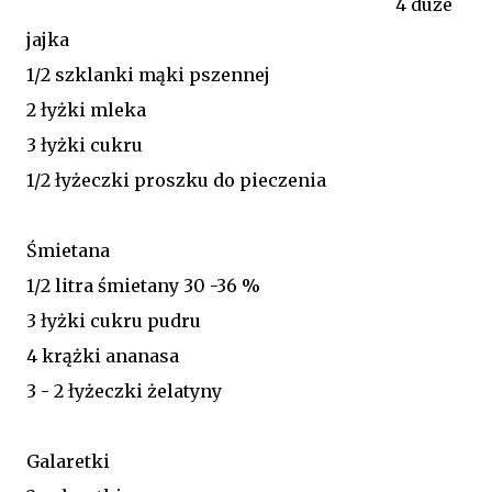
4 duże
jajka
1/2 szklanki mąki pszennej
2 łyżki mleka
3 łyżki cukru
1/2 łyżeczki proszku do pieczenia
Śmietana
1/2 litra śmietany 30 -36 %
3 łyżki cukru pudru
4 krążki ananasa
3 - 2 łyżeczki żelatyny
Galaretki