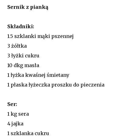
Sernik z pianką
Składniki:
1.5 szklanki mąki pszennej
3 żółtka
3 łyżki cukru
10 dkg masła
1 łyżka kwaśnej śmietany
1 płaska łyżeczka proszku do pieczenia
Ser:
1 kg sera
4 jajka
1 szklanka cukru