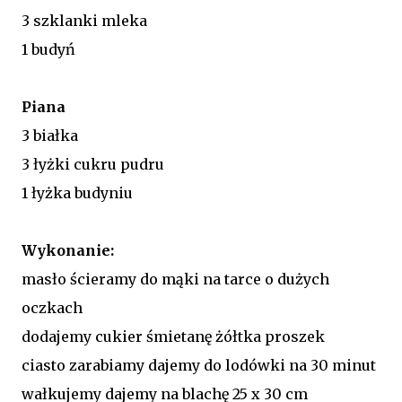
3 szklanki mleka
1 budyń
Piana
3 białka
3 łyżki cukru pudru
1 łyżka budyniu
Wykonanie:
masło ścieramy do mąki na tarce o dużych
oczkach
dodajemy cukier śmietanę żółtka proszek
ciasto zarabiamy dajemy do lodówki na 30 minut
wałkujemy dajemy na blachę 25 x 30 cm