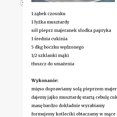
Powered by
Translate
1 ząbek czosnku
1 łyżka musztardy
sól pieprz majeranek słodka papryka
1 średnia cukinia
5 dkg boczku wędzonego
1/2 szklanki mąki
tłuszcz do smażenia
Wykonanie:
mięso doprawiamy solą pieprzem maje
dajemy jajko musztardę startą cebulę cu
masę bardzo dokładnie wyrabiamy
formujemy kotleciki obtaczamy w mące