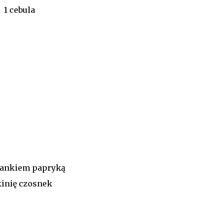
1 cebula
rankiem papryką
kinię czosnek