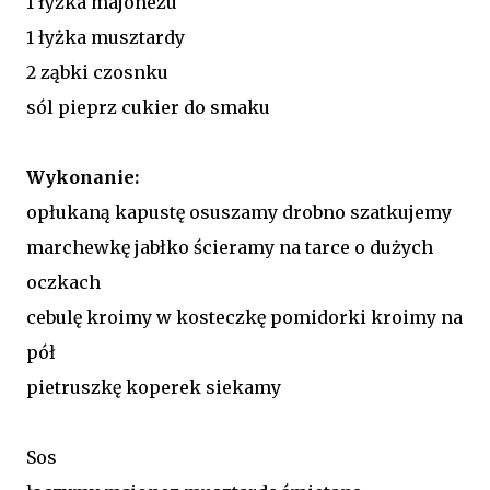
1 łyżka majonezu
1 łyżka musztardy
2 ząbki czosnku
sól pieprz cukier do smaku
Wykonanie:
opłukaną kapustę osuszamy drobno szatkujemy
marchewkę jabłko ścieramy na tarce o dużych
oczkach
cebulę kroimy w kosteczkę pomidorki kroimy na
pół
pietruszkę koperek siekamy
Sos