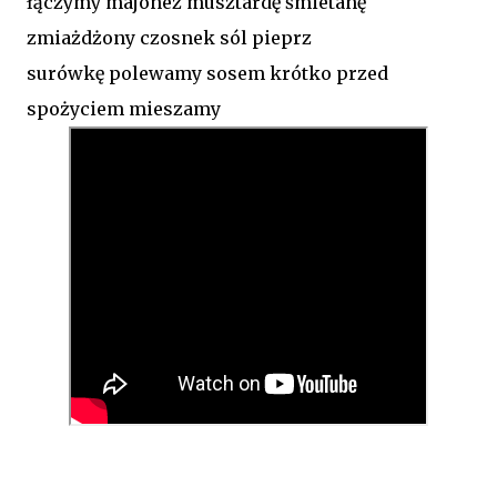
łączymy majonez musztardę śmietanę
zmiażdżony czosnek sól pieprz
surówkę polewamy sosem krótko przed
spożyciem mieszamy