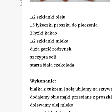
Powered by
Translate
1/2 szklanki oleju
1.5 łyżeczki proszku do pieczenia
2 łyżki kakao
1/2 szklanki mleka
duża garść rodzynek
szczypta soli
starta biała czekolada
Wykonanie:
białka z cukrem i solą ubijamy na sztyw
dodajemy obie mąki przesiane z proszk
dolewamy olej mleko