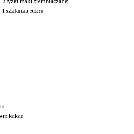
2 łyżki mąki ziemniaczanej
1 szklanka cukru
no
iem kakao