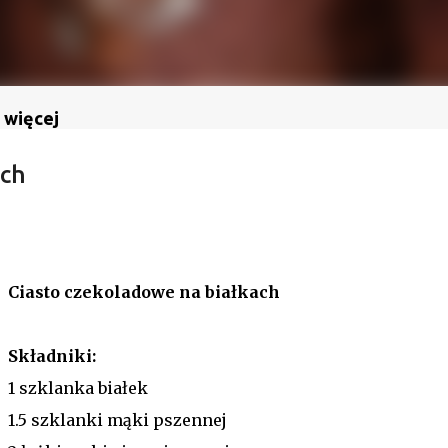
 więcej
ach
Ciasto czekoladowe na białkach
Składniki:
1 szklanka białek
1.5 szklanki mąki pszennej