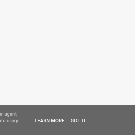
er-agent
rate usage
LEARN MORE
GOT IT