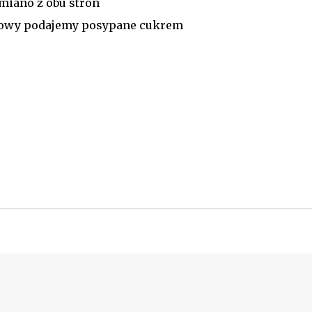
miano z obu stron
erowy podajemy posypane cukrem