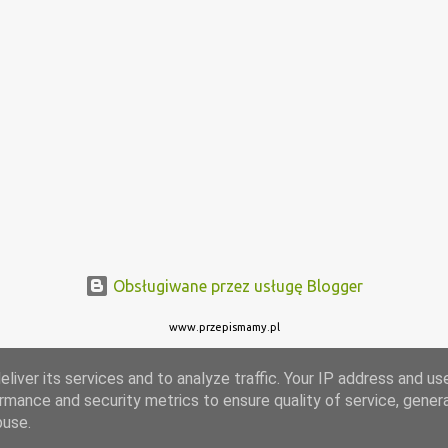
Obsługiwane przez usługę Blogger
www.przepismamy.pl
liver its services and to analyze traffic. Your IP address and us
rmance and security metrics to ensure quality of service, gene
buse.