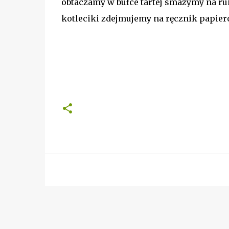
obtaczamy w bułce tartej smażymy na ru
kotleciki zdejmujemy na ręcznik papi