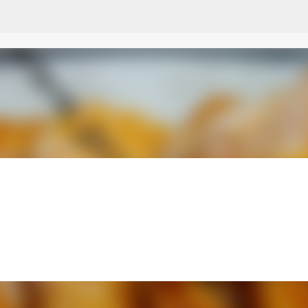
Przejdź do głównej zawartości