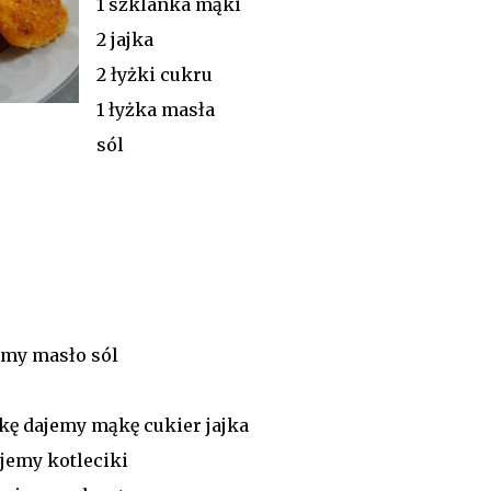
1 szklanka mąki
2 jajka
2 łyżki cukru
1 łyżka masła
sól
emy masło sól
ę dajemy mąkę cukier jajka
jemy kotleciki