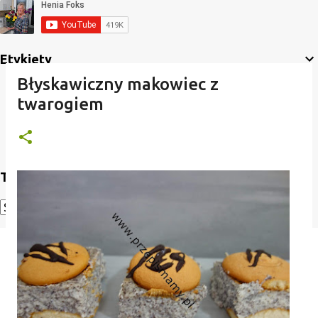
Etykiety
Błyskawiczny makowiec z
twarogiem
Translate
Powered by
Translate