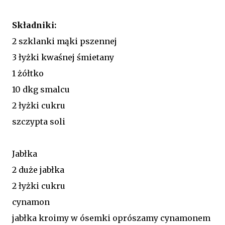
Składniki:
2 szklanki mąki pszennej
3 łyżki kwaśnej śmietany
1 żółtko
10 dkg smalcu
2 łyżki cukru
szczypta soli
Jabłka
2 duże jabłka
2 łyżki cukru
cynamon
jabłka kroimy w ósemki oprószamy cynamonem