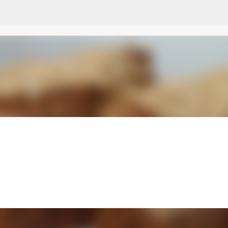
Przejdź do głównej zawartości