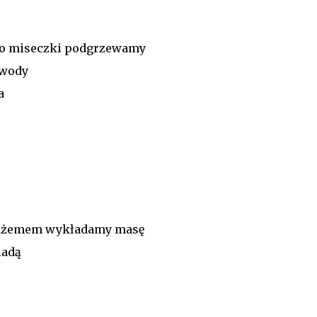
do miseczki podgrzewamy
 wody
a
 dżemem wykładamy masę
ladą