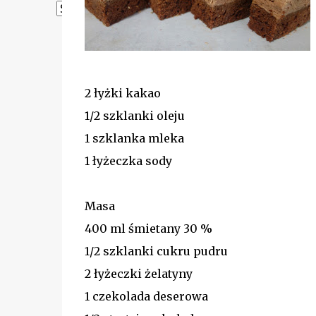
Powered by
Translate
2 łyżki kakao
1/2 szklanki oleju
1 szklanka mleka
1 łyżeczka sody
Masa
400 ml śmietany 30 %
1/2 szklanki cukru pudru
2 łyżeczki żelatyny
1 czekolada deserowa