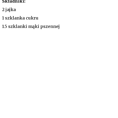
Składniki:
2 jajka
1 szklanka cukru
1.5 szklanki mąki pszennej