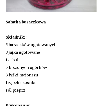
Sałatka buraczkowa
Składniki:
5 buraczków ugotowanych
3 jajka ugotowane
1 cebula
5 kiszonych ogórków
3 łyżki majonezu
1 ząbek czosnku
sól pieprz
Wykonanie: