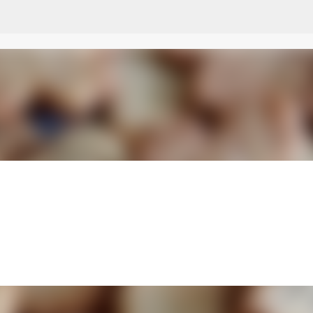
Przejdź do głównej zawartości