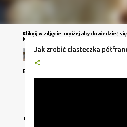
Kliknij w zdjęcie poniżej aby dowiedzieć się
Mój kanał na YouTube
Jak zrobić ciasteczka półfran
Etykiety
Translate