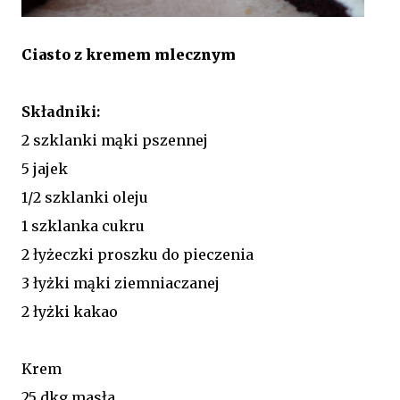
Ciasto z kremem mlecznym
Składniki:
2 szklanki mąki pszennej
5 jajek
1/2 szklanki oleju
1 szklanka cukru
2 łyżeczki proszku do pieczenia
3 łyżki mąki ziemniaczanej
2 łyżki kakao
Krem
25 dkg masła