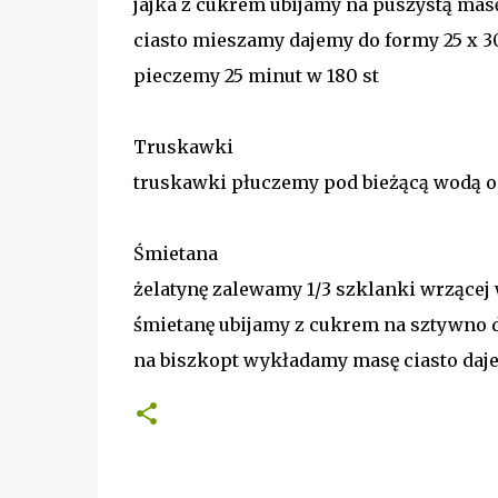
jajka z cukrem ubijamy na puszystą mas
ciasto mieszamy dajemy do formy 25 x 3
pieczemy 25 minut w 180 st
Truskawki
truskawki płuczemy pod bieżącą wodą 
Śmietana
żelatynę zalewamy 1/3 szklanki wrzące
śmietanę ubijamy z cukrem na sztywno 
na biszkopt wykładamy masę ciasto daj