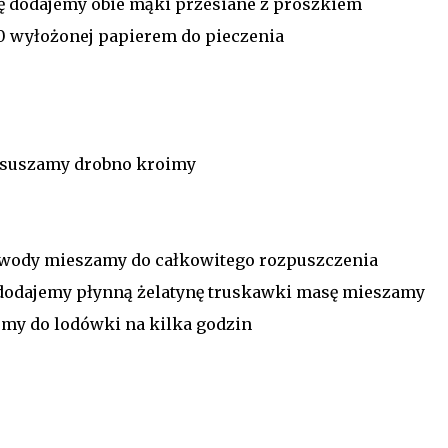
ę dodajemy obie mąki przesiane z proszkiem
0 wyłożonej papierem do pieczenia
osuszamy drobno kroimy
j wody mieszamy do całkowitego rozpuszczenia
dodajemy płynną żelatynę truskawki masę mieszamy
emy do lodówki na kilka godzin