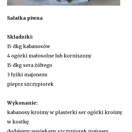
Sałatka piwna
Składniki:
15 dkg kabanosów
4 ogórki małosolne lub korniszony
15 dkg sera żółtego
3 łyżki majonezu
pieprz szczypiorek
Wykonanie:
kabanosy kroimy w plasterki ser ogórki kroimy
w kostkę
dodajemy posiekany szczypiorek majonez