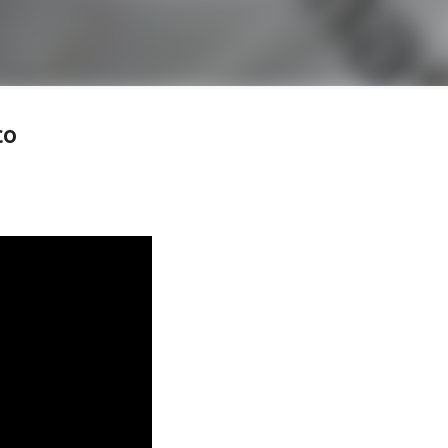
 więcej
co