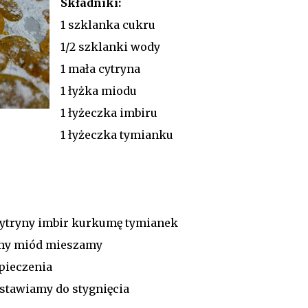
Składniki:
1 szklanka cukru
1/2 szklanki wody
1 mała cytryna
1 łyżka miodu
1 łyżeczka imbiru
1 łyżeczka tymianku
cytryny imbir kurkumę tymianek
emy miód mieszamy
pieczenia
tawiamy do stygnięcia