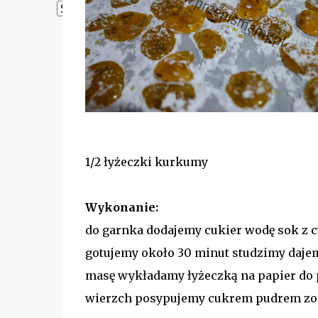
Powered by
Translate
1/2 łyżeczki kurkumy
Wykonanie:
do garnka dodajemy cukier wodę sok z 
gotujemy około 30 minut studzimy daj
masę wykładamy łyżeczką na papier do 
wierzch posypujemy cukrem pudrem zos