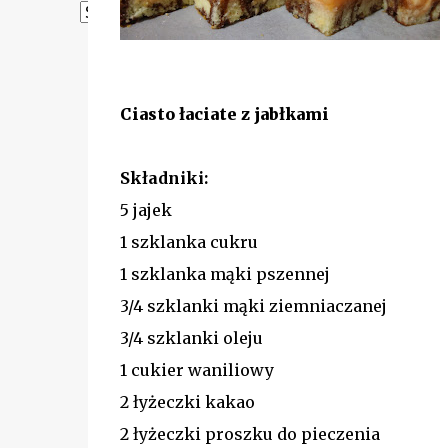
Powered by
Translate
Ciasto łaciate z jabłkami
Składniki:
5 jajek
1 szklanka cukru
1 szklanka mąki pszennej
3/4 szklanki mąki ziemniaczanej
3/4 szklanki oleju
1 cukier waniliowy
2 łyżeczki kakao
2 łyżeczki proszku do pieczenia