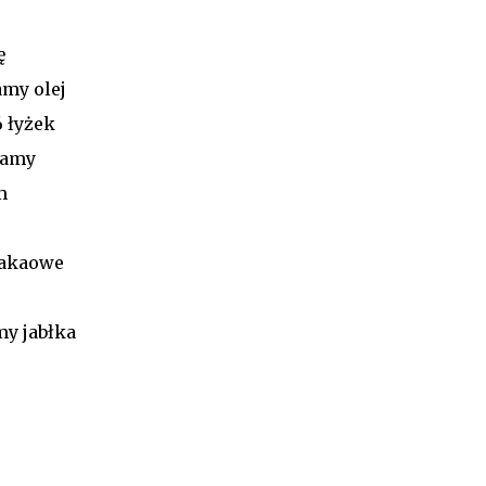
ę
my olej
 łyżek
zamy
cm
 kakaowe
my jabłka