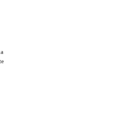
la
te